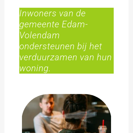
Inwoners van de
gemeente Edam-
Volendam
ondersteunen bij het
verduurzamen van hun
woning.