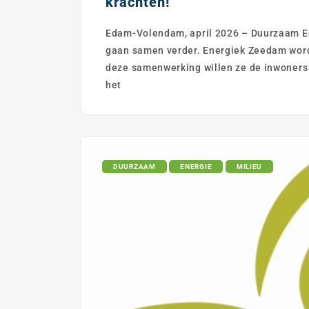
krachten!
Edam-Volendam, april 2026 – Duurzaam 
gaan samen verder. Energiek Zeedam word
deze samenwerking willen ze de inwoner
het
DUURZAAM
ENERGIE
MILIEU