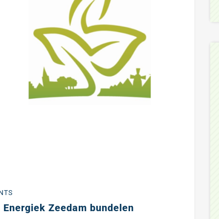
NTS
 Energiek Zeedam bundelen