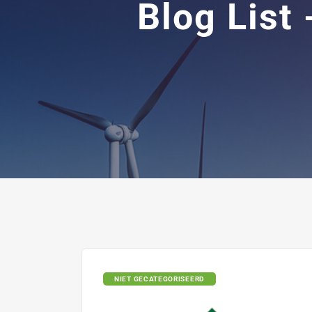
Blog Lis
NIET GECATEGORISEERD